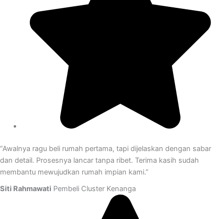
“Awalnya ragu beli rumah pertama, tapi dijelaskan dengan sabar
dan detail. Prosesnya lancar tanpa ribet. Terima kasih sudah
membantu mewujudkan rumah impian kami.”
Siti Rahmawati
Pembeli Cluster Kenanga