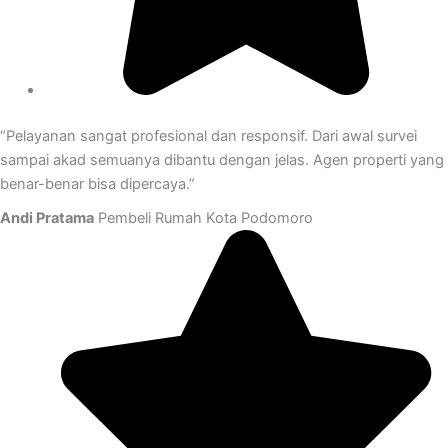
“Pelayanan sangat profesional dan responsif. Dari awal survei
sampai akad semuanya dibantu dengan jelas. Agen properti yang
benar-benar bisa dipercaya.”
Andi Pratama
Pembeli Rumah Kota Podomoro