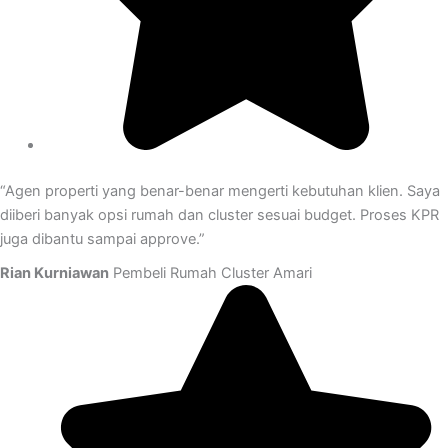
“Agen properti yang benar-benar mengerti kebutuhan klien. Saya
diiberi banyak opsi rumah dan cluster sesuai budget. Proses KPR
juga dibantu sampai approve.”
Rian Kurniawan
Pembeli Rumah Cluster Amari