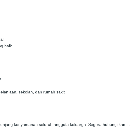
al
ng baik
n
elanjaan, sekolah, dan rumah sakit
jang kenyamanan seluruh anggota keluarga. Segera hubungi kami untuk