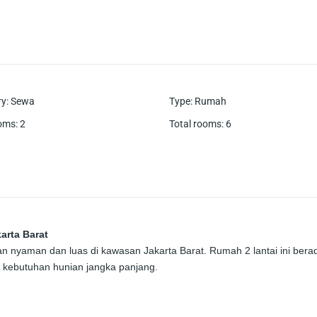
ry
:
Sewa
Type
:
Rumah
oms
:
2
Total rooms
:
6
arta Barat
 nyaman dan luas di kawasan Jakarta Barat. Rumah 2 lantai ini bera
n kebutuhan hunian jangka panjang.