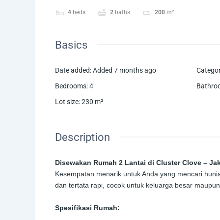
4
beds
2
baths
200
m²
Basics
Date added
:
Added 7 months ago
Catego
Bedrooms
:
4
Bathro
Lot size
:
230
m²
Description
Disewakan Rumah 2 Lantai di Cluster Clove – Jak
Kesempatan menarik untuk Anda yang mencari hunian
dan tertata rapi, cocok untuk keluarga besar maupu
Spesifikasi Rumah: