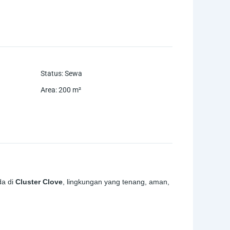
Status
:
Sewa
Area
:
200
m²
da di
Cluster Clove
, lingkungan yang tenang, aman,